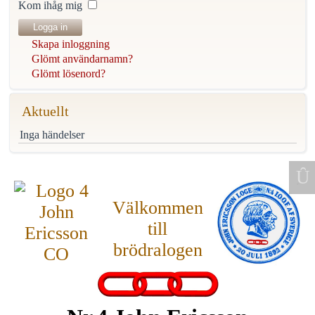
Kom ihåg mig
Logga in
Skapa inloggning
Glömt användarnamn?
Glömt lösenord?
Aktuellt
Inga händelser
Välkommen
till
brödralogen