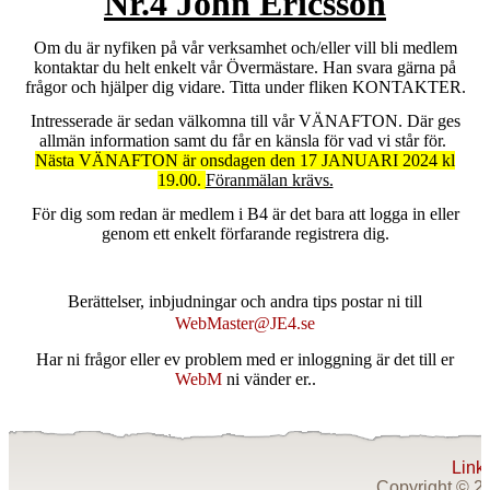
Nr.4 John Ericsson
Om du är nyfiken på vår verksamhet och/eller vill bli medlem
kontaktar du helt enkelt vår Övermästare. Han svara gärna på
frågor och hjälper dig vidare. Titta under fliken KONTAKTER.
Intresserade är sedan välkomna till vår VÄNAFTON. Där ges
allmän information samt du får en känsla för vad vi står för.
Nästa VÄNAFTON är onsdagen den 17 JANUARI 2024 kl
19.00.
Föranmälan krävs.
För dig som redan är medlem i B4 är det bara att logga in eller
genom ett enkelt förfarande registrera dig.
Berättelser, inbjudningar och andra tips postar ni till
WebMaster@JE4.se
Har ni frågor eller ev problem med er inloggning är det till er
WebM
ni vänder er..
Link
Copyright © 20